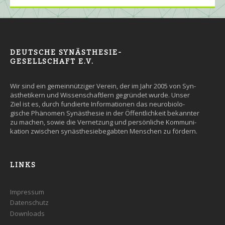
DEUTSCHE SYNÄSTHESIE-
GESELLSCHAFT E.V.
Wir sind ein gemein­nütziger Ver­ein, der im Jahr 2005 von Syn­
äs­the­tikern und Wissen­schaft­lern ge­grün­det wurde. Un­ser
Ziel ist es, durch fun­dier­te Infor­ma­tio­nen das neuro­bio­lo­
gische Phäno­men Syn­äs­the­sie in der Öffent­lich­keit be­kann­ter
zu machen, so­wie die Ver­net­zung und persön­liche Kommuni­
kation zwi­schen syn­äs­the­sie­be­gab­ten Men­schen zu fördern.
LINKS
Impressum
Datenschutz
Downloads