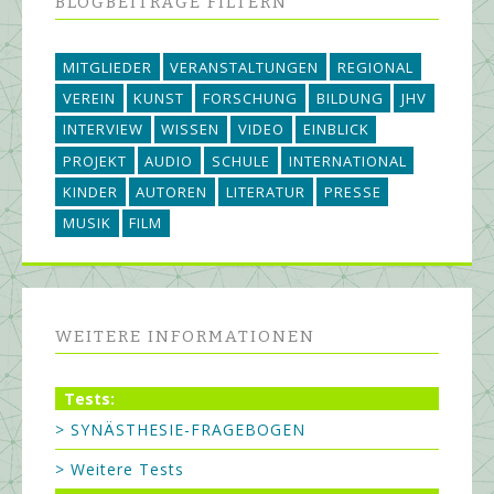
BLOGBEITRÄGE FILTERN
MITGLIEDER
VERANSTALTUNGEN
REGIONAL
VEREIN
KUNST
FORSCHUNG
BILDUNG
JHV
INTERVIEW
WISSEN
VIDEO
EINBLICK
PROJEKT
AUDIO
SCHULE
INTERNATIONAL
KINDER
AUTOREN
LITERATUR
PRESSE
MUSIK
FILM
WEITERE INFORMATIONEN
Tests:
> SYNÄSTHESIE-FRAGEBOGEN
> Weitere Tests