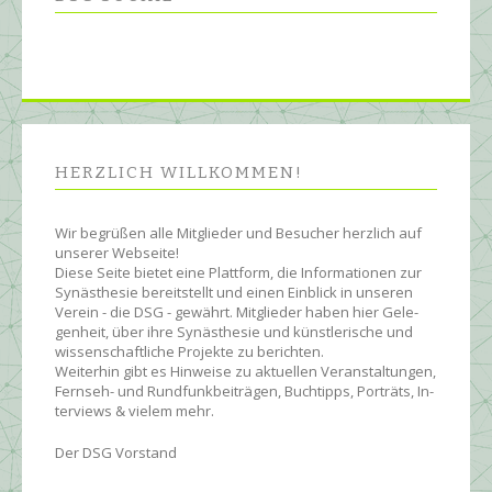
HERZLICH WILL­KOMMEN!
Wir begrüßen alle Mit­glie­der und Be­sucher herz­lich auf
unserer Web­seite!
Diese Seite bietet eine Platt­form, die Infor­ma­tionen zur
Syn­äs­the­sie be­reit­stellt und einen Ein­blick in unseren
Ver­ein - die DSG - ge­währt. Mit­glie­der ha­ben hier Ge­le­
gen­heit, über ihre Syn­äs­the­sie und künst­le­rische und
wissen­schaft­liche Pro­jekte zu be­rich­ten.
Wei­ter­hin gibt es Hin­wei­se zu ak­tu­ellen Ver­an­stal­tun­gen,
Fern­seh- und Rund­funk­bei­trägen, Buch­tipps, Por­träts, In­
ter­views & vielem mehr.
Der DSG Vorstand