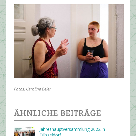
Fotos: Caroline Beier
ÄHNLICHE BEITRÄGE
Jahres­haupt­ver­samm­lung 2022 in
Düsseldorf