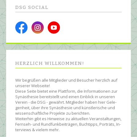
DSG SOCIAL
HERZLICH WILL­KOMMEN!
Wir begrüßen alle Mit­glie­der und Be­sucher herz­lich auf
unserer Web­seite!
Diese Seite bietet eine Platt­form, die Infor­ma­tionen zur
Syn­äs­the­sie be­reit­stellt und einen Ein­blick in unseren
Ver­ein - die DSG - ge­währt. Mit­glie­der ha­ben hier Ge­le­
gen­heit, über ihre Syn­äs­the­sie und künst­le­rische und
wissen­schaft­liche Pro­jekte zu be­rich­ten.
Wei­ter­hin gibt es Hin­wei­se zu ak­tu­ellen Ver­an­stal­tun­gen,
Fern­seh- und Rund­funk­bei­trägen, Buch­tipps, Por­träts, In­
ter­views & vielem mehr.