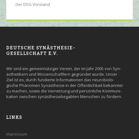
Der DSG Vorstand
DEUTSCHE SYNÄSTHESIE-
GESELLSCHAFT E.V.
Wir sind ein gemein­nütziger Ver­ein, der im Jahr 2005 von Syn­
äs­the­tikern und Wissen­schaft­lern ge­grün­det wurde. Un­ser
Ziel ist es, durch fun­dier­te Infor­ma­tio­nen das neuro­bio­lo­
gische Phäno­men Syn­äs­the­sie in der Öffent­lich­keit be­kann­ter
zu machen, so­wie die Ver­net­zung und persön­liche Kommuni­
kation zwi­schen syn­äs­the­sie­be­gab­ten Men­schen zu fördern.
LINKS
Impressum